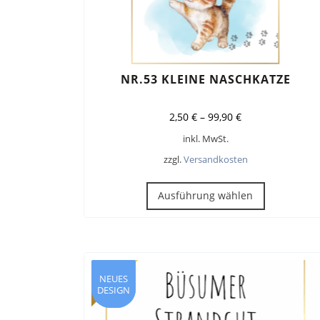
NR.53 KLEINE NASCHKATZE
2,50
€
–
99,90
€
inkl. MwSt.
zzgl.
Versandkosten
Dieses
Produkt
Ausführung wählen
weist
mehrere
Varianten
auf.
Die
NEUES
NEUES
DESIGN
DESIGN
Optionen
können