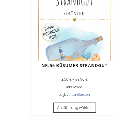
auf
der
Produktse
gewählt
werden
NR.56 BÜSUMER STRANDGUT
2,50
€
–
99,90
€
inkl. MwSt.
zzgl.
Versandkosten
Dieses
Produkt
Ausführung wählen
weist