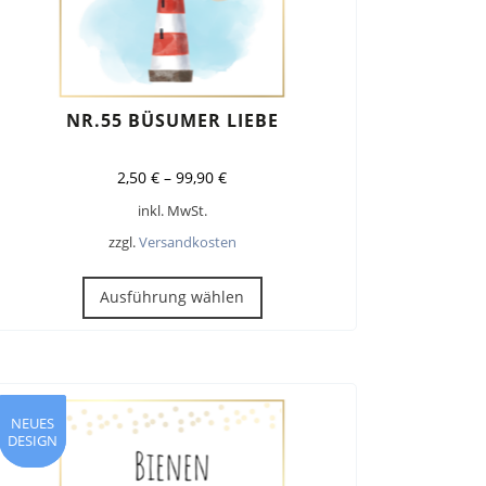
NR.55 BÜSUMER LIEBE
2,50
€
–
99,90
€
inkl. MwSt.
zzgl.
Versandkosten
Dieses
Produkt
Ausführung wählen
weist
mehrere
Varianten
auf.
Die
NEUES
NEUES
DESIGN
DESIGN
Optionen
können