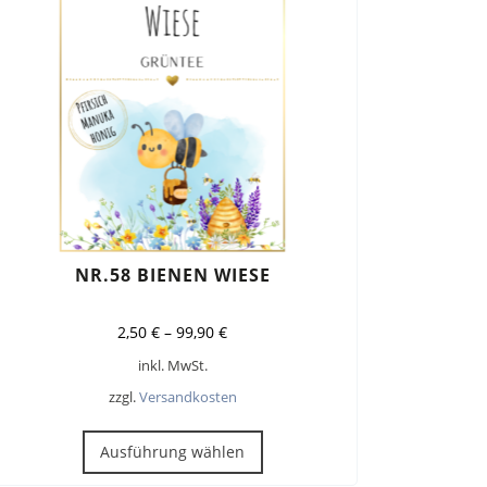
auf
der
Produktseite
gewählt
werden
NR.58 BIENEN WIESE
2,50
€
–
99,90
€
inkl. MwSt.
zzgl.
Versandkosten
Dieses
Produkt
Ausführung wählen
weist