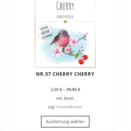
auf
der
ite
Produktseite
gewählt
werden
NR.57 CHERRY CHERRY
2,50
€
–
99,90
€
inkl. MwSt.
zzgl.
Versandkosten
Dieses
Produkt
Ausführung wählen
weist