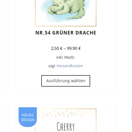
NR.54 GRÜNER DRACHE
2,50
€
–
99,90
€
inkl. MwSt.
zzgl.
Versandkosten
Dieses
Produkt
Ausführung wählen
weist
mehrere
Varianten
auf.
Die
NEUES
NEUES
DESIGN
DESIGN
Optionen
können