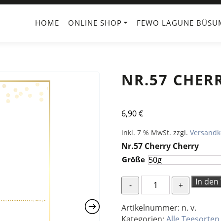
HOME
ONLINE SHOP
FEWO LAGUNE BÜSU
NR.57 CHER
6,90
€
inkl. 7 % MwSt.
zzgl.
Versandk
Nr.57 Cherry Cherry
Größe
Nr.57
In den
Cherry
Cherry
Artikelnummer:
n. v.
Menge
Kategorien:
Alle Teesorten