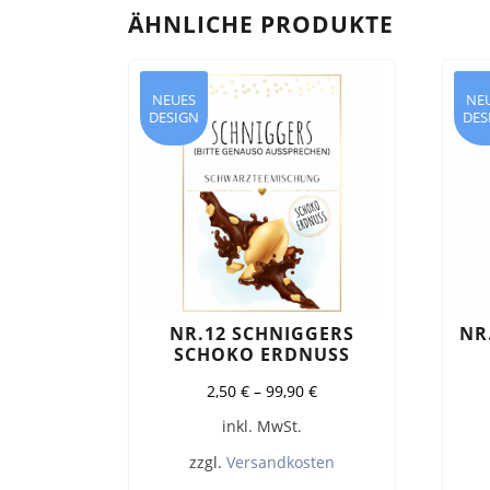
ÄHNLICHE PRODUKTE
NEUES
NE
DESIGN
DES
NR.12 SCHNIGGERS
NR
SCHOKO ERDNUSS
2,50
€
–
99,90
€
inkl. MwSt.
zzgl.
Versandkosten