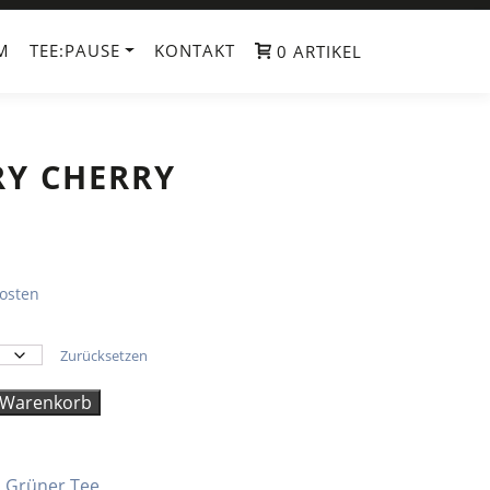
M
TEE:PAUSE
KONTAKT
0 ARTIKEL
RY CHERRY
osten
Zurücksetzen
 Warenkorb
,
Grüner Tee