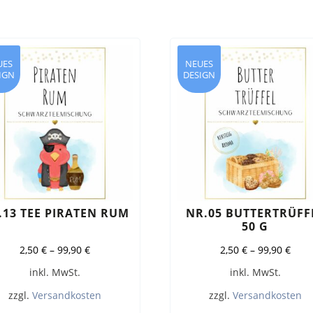
UES
NEUES
IGN
DESIGN
.13 TEE PIRATEN RUM
NR.05 BUTTERTRÜFF
50 G
2,50
€
–
99,90
€
2,50
€
–
99,90
€
inkl. MwSt.
inkl. MwSt.
zzgl.
Versandkosten
zzgl.
Versandkosten