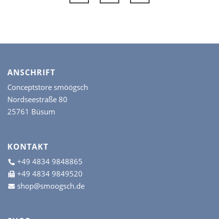
der
der
Produktseite
Prod
gewählt
gew
werden
wer
ANSCHRIFT
Conceptstore smöögsch
Nordseestraße 80
25761 Büsum
KONTAKT
+49 4834 9848865
+49 4834 9849520
shop@smoogsch.de