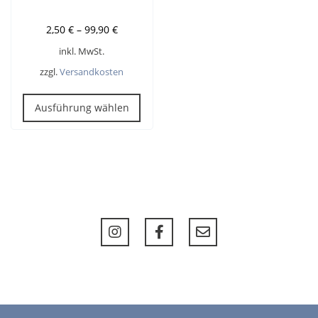
2,50
€
–
99,90
€
inkl. MwSt.
zzgl.
Versandkosten
Dieses
Produkt
Ausführung wählen
weist
mehrere
Varianten
auf.
Die
Optionen
können
auf
der
Produktseite
gewählt
werden