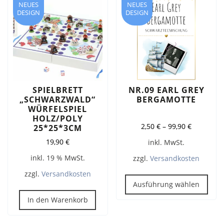
NEUES
NEUES
Optionen
DESIGN
DESIGN
können
auf
der
Produktseite
gewählt
werden
SPIELBRETT
NR.09 EARL GREY
„SCHWARZWALD“
BERGAMOTTE
WÜRFELSPIEL
HOLZ/POLY
2,50
€
–
99,90
€
25*25*3CM
19,90
€
inkl. MwSt.
inkl. 19 % MwSt.
zzgl.
Versandkosten
Dies
zzgl.
Versandkosten
Pro
Ausführung wählen
weis
In den Warenkorb
meh
Vari