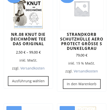
NR.08 KNUT DIE
STRANDKORB
DEICHMÖWE TEE
SCHUTZHÜLLE AERO
DAS ORIGINAL
PROTECT GRÖSSE S D
UNKELGRAU
2,50
€
–
99,00
€
79,00
€
inkl. MwSt.
inkl. 19 % MwSt.
zzgl.
Versandkosten
zzgl.
Versandkosten
Dieses
Produkt
Ausführung wählen
In den Warenkorb
weist
mehrere
Varianten
auf.
Die