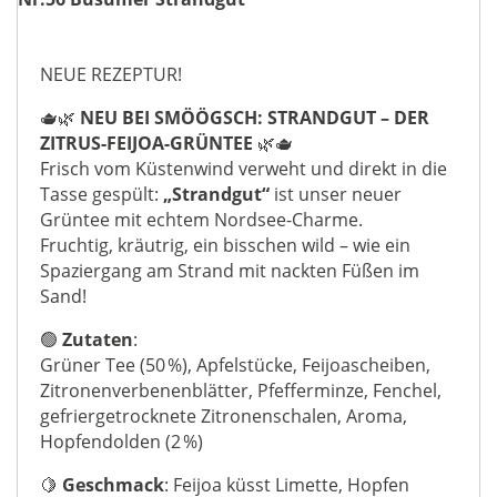
NEUE REZEPTUR!
🫖🌿
NEU BEI SMÖÖGSCH: STRANDGUT – DER
ZITRUS-FEIJOA-GRÜNTEE
🌿🫖
Frisch vom Küstenwind verweht und direkt in die
Tasse gespült:
„Strandgut“
ist unser neuer
Grüntee mit echtem Nordsee-Charme.
Fruchtig, kräutrig, ein bisschen wild – wie ein
Spaziergang am Strand mit nackten Füßen im
Sand!
🟢
Zutaten
:
Grüner Tee (50 %), Apfelstücke, Feijoascheiben,
Zitronenverbenenblätter, Pfefferminze, Fenchel,
gefriergetrocknete Zitronenschalen, Aroma,
Hopfendolden (2 %)
🍋
Geschmack
: Feijoa küsst Limette, Hopfen