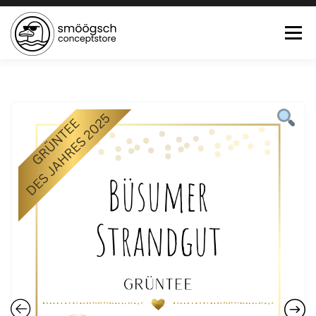
Menü
HOME
ONLINE SHOP
FEWO LAGUNE BÜSUM
TEE:PAUSE
KONTAKT
0 ARTIKEL