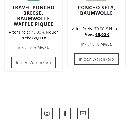
TRAVEL PONCHO
PONCHO SETA,
BREESE,
BAUMWOLLE
BAUMWOLLE
WAFFLE PIQUEE
Ursprüngli
Alter Preis:
79,00
€
Neuer
Ursprünglicher
Alter Preis:
79,00
€
Neuer
Preis
Aktueller
Preis:
69,00
€
Preis
Aktueller
Preis:
69,00
€
war:
Preis
war:
Preis
inkl. 19 % MwSt.
79,00 €
ist:
inkl. 19 % MwSt.
79,00 €
ist:
69,00 €.
69,00 €.
In den Warenkorb
In den Warenkorb