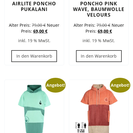
AIRLITE PONCHO
PONCHO PINK
PUKALANI
WAVE, BAUMWOLLE
VELOURS
Ursprünglicher
Ursprüngli
Alter Preis:
79,00
€
Neuer
Alter Preis:
79,00
€
Neuer
Preis
Aktueller
Preis
Aktueller
Preis:
69,00
€
Preis:
69,00
€
war:
Preis
war:
Preis
inkl. 19 % MwSt.
inkl. 19 % MwSt.
79,00 €
ist:
79,00 €
ist:
69,00 €.
69,00 €.
In den Warenkorb
In den Warenkorb
Angebot!
Angebot!