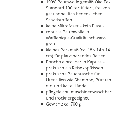
100% Baumwolle gemäß Öko Tex
Standard 100 zertifiziert, frei von
gesundheitlich bedenklichen
Schadstoffen
keine Mikrofaser – kein Plastik
robuste Baumwolle in
Wafflepique-Qualität, schwarz-
grau
kleines Packmaß (ca. 18 x 14 x 14
cm) für platzsparendes Reisen
Poncho einrollbar in Kapuze –
praktisch als Reisekopfkissen
praktische Bauchtasche für
Utensilien wie Shampoo, Bürsten
etc. und kalte Hände
pflegeleicht, maschinenwaschbar
und trocknergeeignet
Gewicht: ca. 700 g