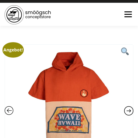
Menü
HOME
ONLINE SHOP
FEWO LAGUNE BÜSUM
Angebot!
TEE:PAUSE
KONTAKT
0 ARTIKEL