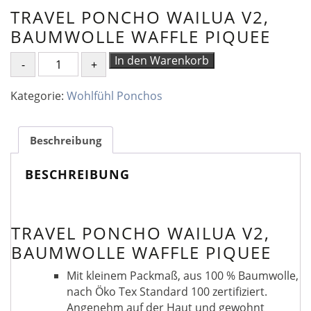
TRAVEL PONCHO WAILUA V2,
BAUMWOLLE WAFFLE PIQUEE
TRAVEL
In den Warenkorb
PONCHO
WAILUA
Kategorie:
Wohlfühl Ponchos
V2,
BAUMWOLLE
WAFFLE
Beschreibung
PIQUEE
Menge
BESCHREIBUNG
TRAVEL PONCHO WAILUA V2,
BAUMWOLLE WAFFLE PIQUEE
Mit kleinem Packmaß, aus 100 % Baumwolle,
nach Öko Tex Standard 100 zertifiziert.
Angenehm auf der Haut und gewohnt