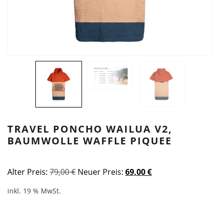
TRAVEL PONCHO WAILUA V2,
BAUMWOLLE WAFFLE PIQUEE
Ursprünglicher
Aktueller
Alter Preis:
79,00
€
Neuer Preis:
69,00
€
Preis
Preis
inkl. 19 % MwSt.
war:
ist:
79,00 €
69,00 €.