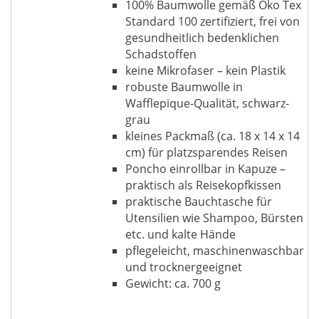
100% Baumwolle gemäß Öko Tex
Standard 100 zertifiziert, frei von
gesundheitlich bedenklichen
Schadstoffen
keine Mikrofaser – kein Plastik
robuste Baumwolle in
Wafflepique-Qualität, schwarz-
grau
kleines Packmaß (ca. 18 x 14 x 14
cm) für platzsparendes Reisen
Poncho einrollbar in Kapuze –
praktisch als Reisekopfkissen
praktische Bauchtasche für
Utensilien wie Shampoo, Bürsten
etc. und kalte Hände
pflegeleicht, maschinenwaschbar
und trocknergeeignet
Gewicht: ca. 700 g