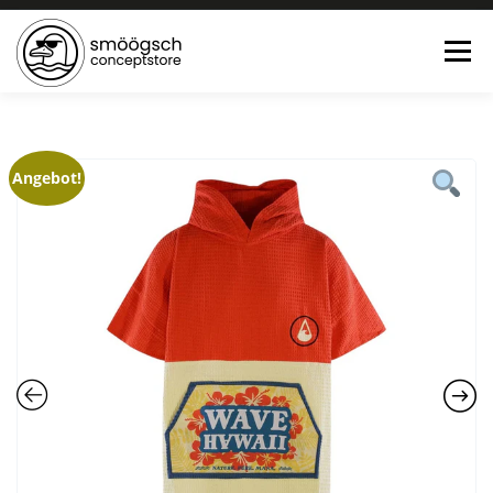
Menü
HOME
ONLINE SHOP
FEWO LAGUNE BÜSUM
Angebot!
TEE:PAUSE
KONTAKT
0 ARTIKEL