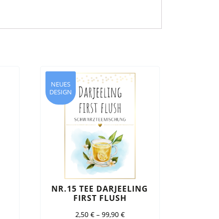
NEUES
DESIGN
NR.15 TEE DARJEELING
FIRST FLUSH
2,50
€
–
99,90
€