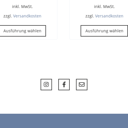
inkl. MwSt.
inkl. MwSt.
zzgl.
Versandkosten
zzgl.
Versandkosten
Dieses
Produkt
Ausführung wählen
Ausführung wählen
weist
mehrere
Varianten
auf.
Die
Optionen
können
auf
der
Produktseite
gewählt
werden