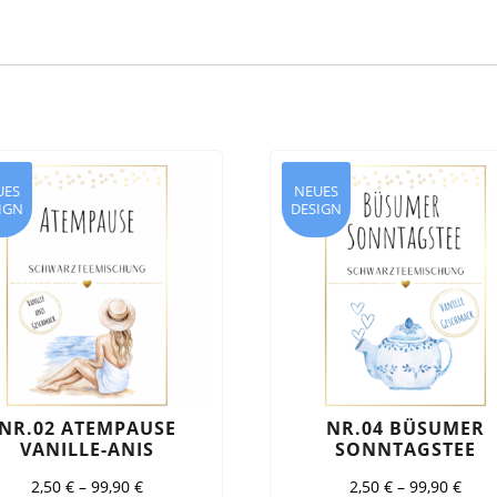
UES
NEUES
IGN
DESIGN
NR.02 ATEMPAUSE
NR.04 BÜSUMER
VANILLE-ANIS
SONNTAGSTEE
2,50
€
–
99,90
€
2,50
€
–
99,90
€