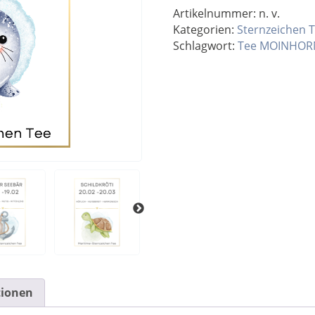
TEE
Artikelnummer:
n. v.
KLEINE
Kategorien:
Sternzeichen 
ROBBE
Schlagwort:
Tee MOINHOR
22.12
-20.01
Menge
tionen