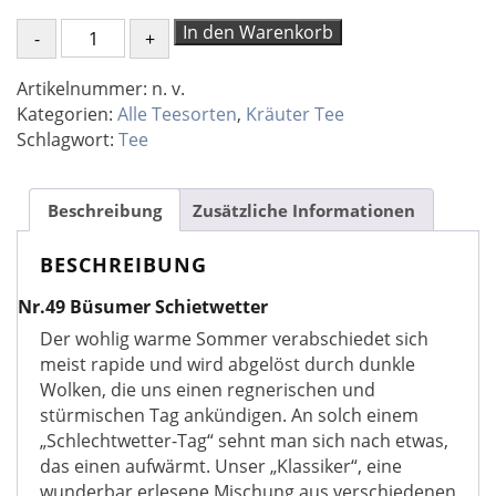
Nr.49
In den Warenkorb
Büsumer
Schietwetter
Artikelnummer:
n. v.
Menge
Kategorien:
Alle Teesorten
,
Kräuter Tee
Schlagwort:
Tee
Beschreibung
Zusätzliche Informationen
BESCHREIBUNG
Nr.49 Büsumer Schietwetter
Der wohlig warme Sommer verabschiedet sich
meist rapide und wird abgelöst durch dunkle
Wolken, die uns einen regnerischen und
stürmischen Tag ankündigen. An solch einem
„Schlechtwetter-Tag“ sehnt man sich nach etwas,
das einen aufwärmt. Unser „Klassiker“, eine
wunderbar erlesene Mischung aus verschiedenen