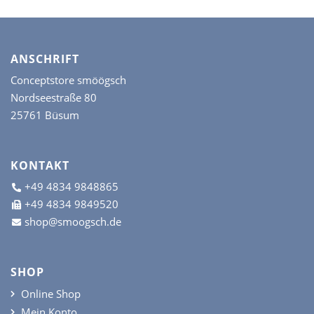
gewählt
gew
werden
wer
ANSCHRIFT
Conceptstore smöögsch
Nordseestraße 80
25761 Büsum
KONTAKT
+49 4834 9848865
+49 4834 9849520
shop@smoogsch.de
SHOP
Online Shop
Mein Konto