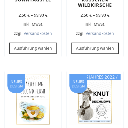
WILDKIRSCHE
2,50
€
–
99,90
€
2,50
€
–
99,90
€
inkl. MwSt.
inkl. MwSt.
zzgl.
Versandkosten
zzgl.
Versandkosten
Dieses
Dies
Produkt
Pro
Ausführung wählen
Ausführung wählen
weist
weis
mehrere
meh
Varianten
Vari
auf.
auf.
TEE DES JAHRES 2022 /
Die
Die
NEUES
NEUES
2023
DESIGN
DESIGN
Optionen
Opt
können
kön
auf
auf
der
der
Produktseite
Prod
gewählt
gew
werden
wer