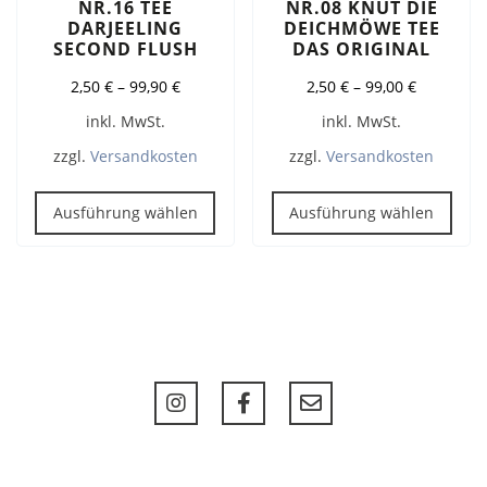
NR.16 TEE
NR.08 KNUT DIE
DARJEELING
DEICHMÖWE TEE
SECOND FLUSH
DAS ORIGINAL
2,50
€
–
99,90
€
2,50
€
–
99,00
€
inkl. MwSt.
inkl. MwSt.
zzgl.
Versandkosten
zzgl.
Versandkosten
Dieses
Dies
Produkt
Pro
Ausführung wählen
Ausführung wählen
weist
weis
mehrere
meh
Varianten
Vari
auf.
auf.
Die
Die
Optionen
Opt
können
kön
auf
auf
der
der
Produktseite
Prod