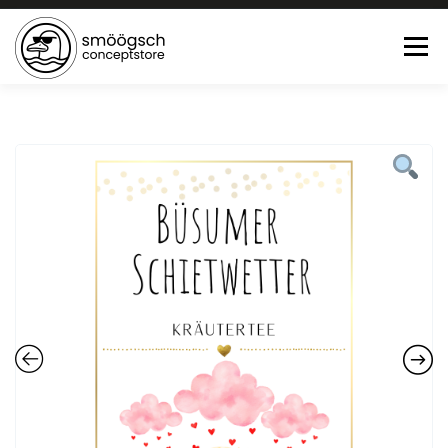
Menü
HOME
ONLINE SHOP
FEWO LAGUNE BÜSUM
TEE:PAUSE
KONTAKT
0 ARTIKEL