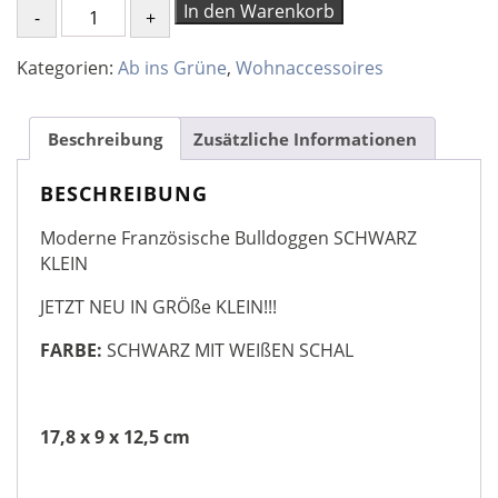
Moderne
In den Warenkorb
Französische
Bulldoggen
Kategorien:
Ab ins Grüne
,
Wohnaccessoires
SCHWARZ
KLEIN
Menge
Beschreibung
Zusätzliche Informationen
BESCHREIBUNG
Moderne Französische Bulldoggen SCHWARZ
KLEIN
JETZT NEU IN GRÖße KLEIN!!!
FARBE:
SCHWARZ MIT WEIßEN SCHAL
17,8 x 9 x 12,5 cm