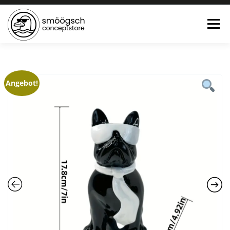
Menü
HOME
ONLINE SHOP
FEWO LAGUNE BÜSUM
Angebot!
TEE:PAUSE
KONTAKT
0 ARTIKEL