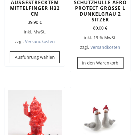
AUSGESTRECKTEM
SCHUTZHÜLLE AERO
MITTELFINGER H32
PROTECT GRÖSSE L D
CM
UNKELGRAU 2 S
ITZER
39,90
€
89,00
€
inkl. MwSt.
inkl. 19 % MwSt.
zzgl.
Versandkosten
zzgl.
Versandkosten
Dieses
Produkt
Ausführung wählen
In den Warenkorb
weist
mehrere
Varianten
auf.
Die
Optionen
können
auf
der
Produktseite
gewählt