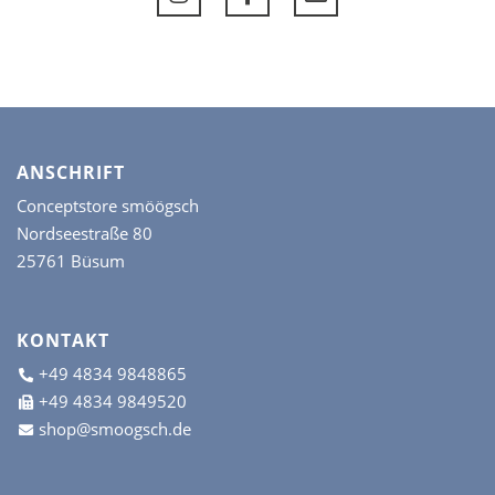
der
Produktseite
gewählt
werden
ANSCHRIFT
Conceptstore smöögsch
Nordseestraße 80
25761 Büsum
KONTAKT
+49 4834 9848865
+49 4834 9849520
shop@smoogsch.de