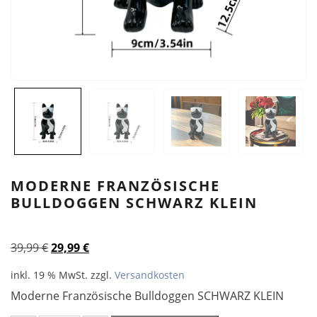
MODERNE FRANZÖSISCHE
BULLDOGGEN SCHWARZ KLEIN
Ursprünglicher
Aktueller
39,99
€
29,99
€
Preis
Preis
inkl. 19 % MwSt.
zzgl.
Versandkosten
war:
ist:
Moderne Französische Bulldoggen SCHWARZ KLEIN
39,99 €
29,99 €.