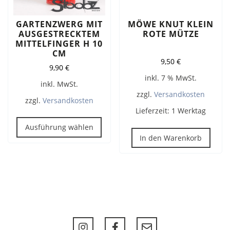
werden
GARTENZWERG MIT
MÖWE KNUT KLEIN
AUSGESTRECKTEM
ROTE MÜTZE
MITTELFINGER H 10
CM
9,50
€
9,90
€
inkl. 7 % MwSt.
inkl. MwSt.
zzgl.
Versandkosten
zzgl.
Versandkosten
Lieferzeit:
1 Werktag
Dieses
Produkt
Ausführung wählen
In den Warenkorb
weist
mehrere
Varianten
auf.
Die
Optionen
können
auf