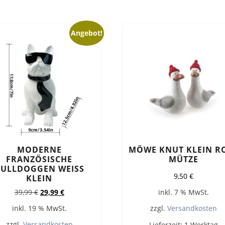
Angebot!
MODERNE
MÖWE KNUT KLEIN R
FRANZÖSISCHE
MÜTZE
ULLDOGGEN WEISS
9,50
€
KLEIN
Ursprünglicher
Aktueller
39,99
€
29,99
€
inkl. 7 % MwSt.
Preis
Preis
inkl. 19 % MwSt.
zzgl.
Versandkosten
war:
ist:
39,99 €
29,99 €.
zzgl.
Versandkosten
Lieferzeit:
1 Werktag