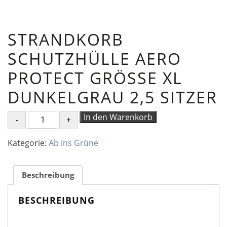
STRANDKORB
SCHUTZHÜLLE AERO
PROTECT GRÖSSE XL D
UNKELGRAU 2,5 SITZER
Strandkorb
In den Warenkorb
Schutzhülle
Aero
Kategorie:
Ab ins Grüne
Protect
Größe
XL
Beschreibung
Dunkelgrau
2,5
BESCHREIBUNG
Sitzer
Menge