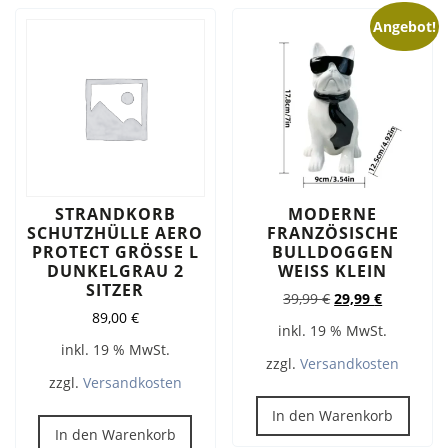
Angebot!
STRANDKORB
MODERNE
SCHUTZHÜLLE AERO
FRANZÖSISCHE
PROTECT GRÖSSE L D
BULLDOGGEN
UNKELGRAU 2 S
WEISS KLEIN
ITZER
Ursprünglicher
Aktueller
39,99
€
29,99
€
89,00
€
Preis
Preis
inkl. 19 % MwSt.
war:
ist:
inkl. 19 % MwSt.
39,99 €
29,99 €.
zzgl.
Versandkosten
zzgl.
Versandkosten
In den Warenkorb
In den Warenkorb