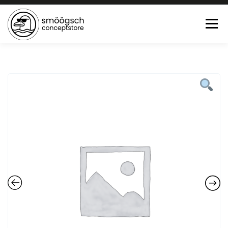
Menü
HOME
ONLINE SHOP
FEWO LAGUNE BÜSUM
TEE:PAUSE
KONTAKT
0 ARTIKEL