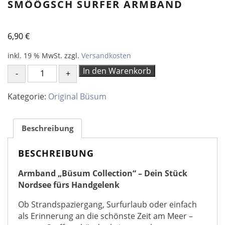
SMÖÖGSCH SURFER ARMBAND
6,90
€
inkl. 19 % MwSt.
zzgl.
Versandkosten
smöögsch
In den Warenkorb
SURFER
ARMBAND
Kategorie:
Original Büsum
Menge
Beschreibung
BESCHREIBUNG
Armband „Büsum Collection“ – Dein Stück
Nordsee fürs Handgelenk
Ob Strandspaziergang, Surfurlaub oder einfach
als Erinnerung an die schönste Zeit am Meer –