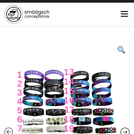
Menü
HOME
ONLINE SHOP
FEWO LAGUNE BÜSUM
TEE:PAUSE
KONTAKT
0 ARTIKEL