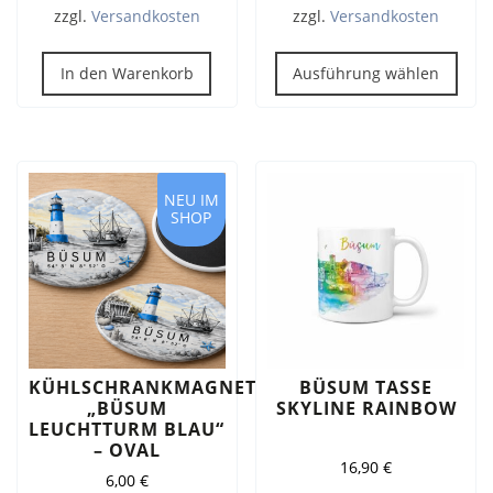
zzgl.
Versandkosten
zzgl.
Versandkosten
Dies
Pro
In den Warenkorb
Ausführung wählen
weis
meh
Vari
auf.
Die
NEU IM
SHOP
Opt
kön
auf
der
Prod
gew
wer
KÜHLSCHRANKMAGNET
BÜSUM TASSE
„BÜSUM
SKYLINE RAINBOW
LEUCHTTURM BLAU“
– OVAL
16,90
€
6,00
€