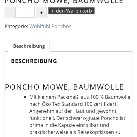
PONCHO MOWE, BAUMWOLLE
PONCHO
In den Warenkorb
MOWE,
BAUMWOLLE
Kategorie:
Wohlfühl Ponchos
Menge
Beschreibung
BESCHREIBUNG
PONCHO MOWE, BAUMWOLLE
Mit kleinem Packmaß, aus 100 % Baumwolle,
nach Öko Tex Standard 100 zertifiziert.
Angenehm auf der Haut und gewohnt
funktionell. Der schwarz-graue Poncho ist
prima in die Kapuze einrollbar und
praktischerweise als Reisekopfkissen zu