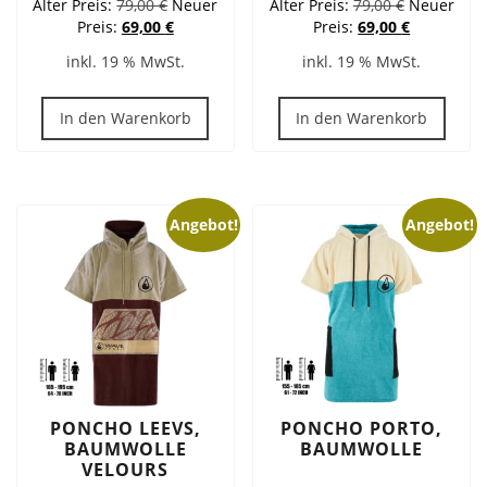
Ursprünglicher
Ursprüngli
Alter Preis:
79,00
€
Neuer
Alter Preis:
79,00
€
Neuer
Preis
Aktueller
Preis
Aktueller
Preis:
69,00
€
Preis:
69,00
€
war:
Preis
war:
Preis
inkl. 19 % MwSt.
inkl. 19 % MwSt.
79,00 €
ist:
79,00 €
ist:
69,00 €.
69,00 €.
In den Warenkorb
In den Warenkorb
Angebot!
Angebot!
PONCHO LEEVS,
PONCHO PORTO,
BAUMWOLLE
BAUMWOLLE
VELOURS