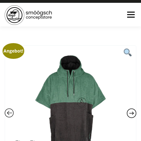
Menü
HOME
ONLINE SHOP
FEWO LAGUNE BÜSUM
Angebot!
TEE:PAUSE
KONTAKT
0 ARTIKEL