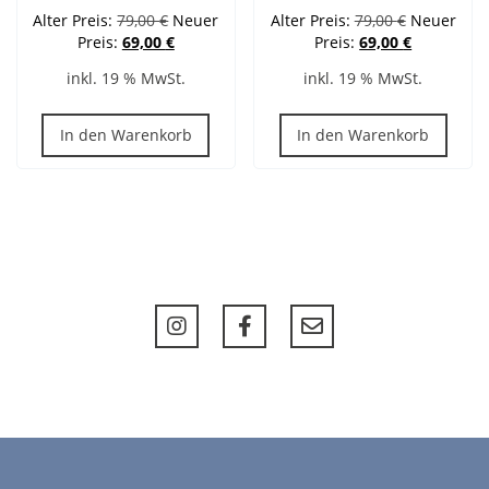
Ursprünglicher
Ursprüngli
Alter Preis:
79,00
€
Neuer
Alter Preis:
79,00
€
Neuer
Preis
Aktueller
Preis
Aktueller
Preis:
69,00
€
Preis:
69,00
€
war:
Preis
war:
Preis
inkl. 19 % MwSt.
inkl. 19 % MwSt.
79,00 €
ist:
79,00 €
ist:
69,00 €.
69,00 €.
In den Warenkorb
In den Warenkorb