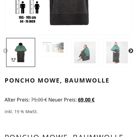
PONCHO MOWE, BAUMWOLLE
Ursprünglicher
Aktueller
Alter Preis:
79,00
€
Neuer Preis:
69,00
€
Preis
Preis
inkl. 19 % MwSt.
war:
ist:
79,00 €
69,00 €.