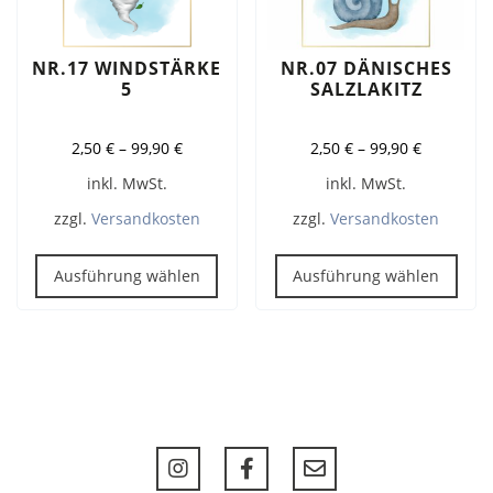
Produktseite
Prod
gewählt
gew
werden
wer
NR.17 WINDSTÄRKE
NR.07 DÄNISCHES
5
SALZLAKITZ
2,50
€
–
99,90
€
2,50
€
–
99,90
€
inkl. MwSt.
inkl. MwSt.
zzgl.
Versandkosten
zzgl.
Versandkosten
Dieses
Dies
Produkt
Pro
Ausführung wählen
Ausführung wählen
weist
weis
mehrere
meh
Varianten
Vari
auf.
auf.
Die
Die
Optionen
Opt
können
kön
auf
auf