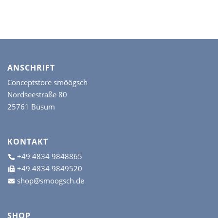
der
der
Produktseite
Prod
gewählt
gew
werden
wer
ANSCHRIFT
Conceptstore smöögsch
Nordseestraße 80
25761 Büsum
KONTAKT
+49 4834 9848865
+49 4834 9849520
shop@smoogsch.de
SHOP