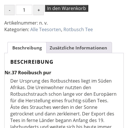
Nr.37
In den Warenkorb
Rooibos
pur
Artikelnummer:
n. v.
Menge
Kategorien:
Alle Teesorten
,
Rotbusch Tee
Beschreibung
Zusätzliche Informationen
BESCHREIBUNG
Nr.37 Rooibusch pur
Der Ursprung des Rotbuschtees liegt im Süden
Afrikas. Die Ureinwohner nutzten den
Rotbuschstrauch schon lange vor den Europäern
für die Herstellung eines fruchtig-süßen Tees.
Äste des Strauches werden in der Sonne
getrocknet und dann zerkleinert. Der Export des
Tees in ferne Länder begann Anfang des 19.
Jahrhunderts und weitete sich bis heute immer