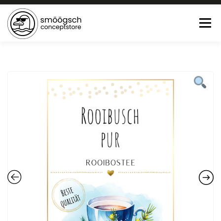
Menü
HOME
ONLINE SHOP
FEWO LAGUNE BÜSUM
TEE:PAUSE
KONTAKT
0 ARTIKEL