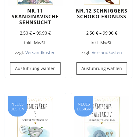
NR.11
NR.12 SCHNIGGERS
SKANDINAVISCHE
SCHOKO ERDNUSS
SEHNSUCHT
2,50
€
–
99,90
€
2,50
€
–
99,90
€
inkl. MwSt.
inkl. MwSt.
zzgl.
Versandkosten
zzgl.
Versandkosten
Dieses
Dies
Produkt
Pro
Ausführung wählen
Ausführung wählen
weist
weis
mehrere
meh
Varianten
Vari
auf.
auf.
Die
Die
NEUES
NEUES
DESIGN
DESIGN
Optionen
Opt
können
kön
auf
auf
der
der