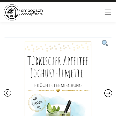
Menü
HOME
ONLINE SHOP
FEWO LAGUNE BÜSUM
TEE:PAUSE
KONTAKT
0 ARTIKEL