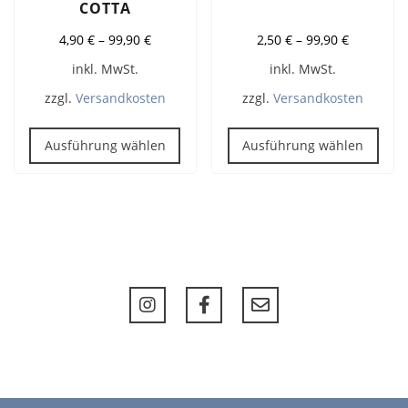
COTTA
4,90
€
–
99,90
€
2,50
€
–
99,90
€
inkl. MwSt.
inkl. MwSt.
zzgl.
Versandkosten
zzgl.
Versandkosten
Dieses
Dies
Produkt
Pro
Ausführung wählen
Ausführung wählen
weist
weis
mehrere
meh
Varianten
Vari
auf.
auf.
Die
Die
Optionen
Opt
können
kön
auf
auf
der
der
Produktseite
Prod
gewählt
gew
werden
wer