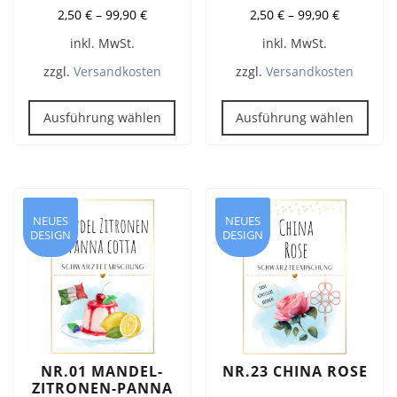
2,50
€
–
99,90
€
2,50
€
–
99,90
€
inkl. MwSt.
inkl. MwSt.
zzgl.
Versandkosten
zzgl.
Versandkosten
Dieses
Dies
Produkt
Pro
Ausführung wählen
Ausführung wählen
weist
weis
mehrere
meh
Varianten
Vari
auf.
auf.
Die
Die
NEUES
NEUES
DESIGN
DESIGN
Optionen
Opt
können
kön
auf
auf
der
der
Produktseite
Prod
gewählt
gew
werden
wer
NR.01 MANDEL-
NR.23 CHINA ROSE
ZITRONEN-PANNA