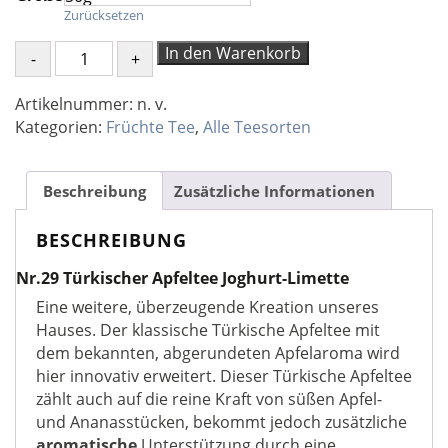
Zurücksetzen
Nr.29
In den Warenkorb
Türkischer
Apfeltee
Artikelnummer:
n. v.
Joghurt-
Kategorien:
Früchte Tee
,
Alle Teesorten
Limette
Menge
Beschreibung
Zusätzliche Informationen
BESCHREIBUNG
Nr.29 Türkischer Apfeltee Joghurt-Limette
Eine weitere, überzeugende Kreation unseres
Hauses. Der klassische Türkische Apfeltee mit
dem bekannten, abgerundeten Apfelaroma wird
hier innovativ erweitert. Dieser Türkische Apfeltee
zählt auch auf die reine Kraft von süßen Apfel-
und Ananasstücken, bekommt jedoch zusätzliche
aromatische
Unterstützung durch eine