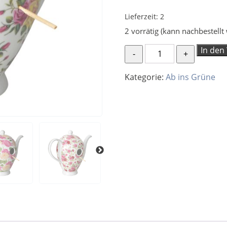
Lieferzeit:
2
2 vorrätig (kann nachbestellt
Nistkasten
In den
Kaffeekanne
Vogel
Kategorie:
Ab ins Grüne
3
Menge