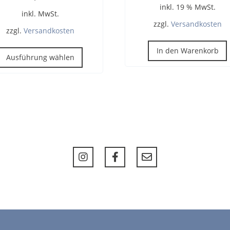
inkl. 19 % MwSt.
inkl. MwSt.
zzgl.
Versandkosten
zzgl.
Versandkosten
Dieses
In den Warenkorb
Produkt
Ausführung wählen
weist
mehrere
Varianten
auf.
Die
Optionen
können
auf
der
Produktseite
gewählt
werden