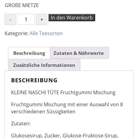
GROßE MIETZE
KLEINE
In den Warenkorb
NASCHI
TÜTE
Kategorie:
Alle Teesorten
FRUCHTGUMMI
STERNZEICHEN
GROßE
Beschreibung
Zutaten & Nährwerte
MIETZE
Zusätzliche Informationen
Menge
BESCHREIBUNG
KLEINE NASCHI TÜTE Fruchtgummi Mischung
Fruchtgummi Mischung mit einer Auswahl von 8
verschiedenen Süssigkeiten
Zutaten:
Glukosesirup, Zucker, Glukose-Fruktose-Sirup,