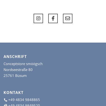
Die
Die
Optionen
Opt
können
kön
auf
auf
der
der
Produktseite
Prod
gewählt
gew
werden
wer
ANSCHRIFT
Conceptstore smöögsch
Nordseestraße 80
25761 Büsum
KONTAKT
+49 4834 9848865
+49 4834 9849520