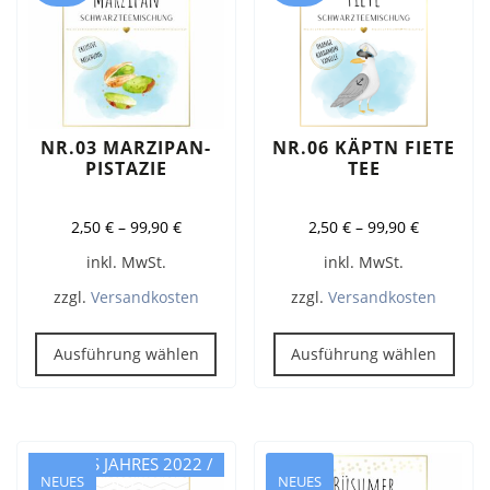
NR.03 MARZIPAN-
NR.06 KÄPTN FIETE
PISTAZIE
TEE
2,50
€
–
99,90
€
2,50
€
–
99,90
€
inkl. MwSt.
inkl. MwSt.
zzgl.
Versandkosten
zzgl.
Versandkosten
Dieses
Dies
Produkt
Pro
Ausführung wählen
Ausführung wählen
weist
weis
mehrere
meh
Varianten
Vari
auf.
auf.
TEE DES JAHRES 2022 /
Die
Die
NEUES
NEUES
2023