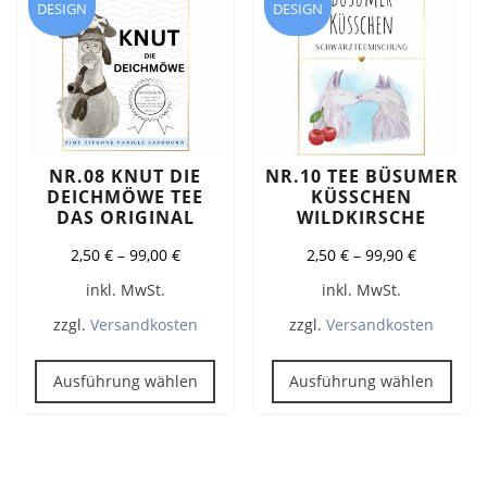
DESIGN
DESIGN
Optionen
Opt
können
kön
auf
auf
der
der
Produktseite
Prod
gewählt
gew
werden
wer
NR.08 KNUT DIE
NR.10 TEE BÜSUMER
DEICHMÖWE TEE
KÜSSCHEN
DAS ORIGINAL
WILDKIRSCHE
2,50
€
–
99,00
€
2,50
€
–
99,90
€
inkl. MwSt.
inkl. MwSt.
zzgl.
Versandkosten
zzgl.
Versandkosten
Dieses
Dies
Produkt
Pro
Ausführung wählen
Ausführung wählen
weist
weis
mehrere
meh
Varianten
Vari
auf.
auf.