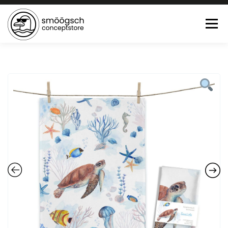
Menü
HOME
ONLINE SHOP
FEWO LAGUNE BÜSUM
TEE:PAUSE
KONTAKT
0 ARTIKEL