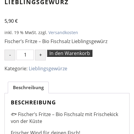
LIEBLINGSGEWÜRZ
5,90
€
inkl. 19 % MwSt.
zzgl.
Versandkosten
Fischer’s Fritze – Bio Fischsalz Lieblingsgewürz
Fischer’s
In den Warenkorb
Fritze
–
Kategorie:
Lieblingsgewürze
Bio
Fischsalz
Lieblingsgewürz
Beschreibung
Menge
BESCHREIBUNG
🐟 Fischer’s Fritze – Bio Fischsalz mit Frischekick
von der Küste
Frischer Wind für deinen Fisch!