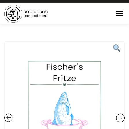
Menü
HOME
ONLINE SHOP
FEWO LAGUNE BÜSUM
TEE:PAUSE
KONTAKT
0 ARTIKEL