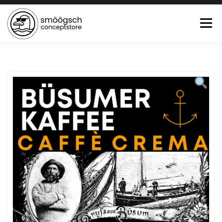
Menü
HOME
ONLINE SHOP
FEWO LAGUNE BÜSUM
TEE:PAUSE
KONTAKT
0 ARTIKEL