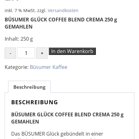
inkl. 7 % MwSt.
zzgl.
Versandkosten
BÜSUMER GLÜCK COFFEE BLEND CREMA 250 g
GEMAHLEN
Inhalt: 250 g
BÜSUMER
In den Warenkorb
GLÜCK
COFFEE
Kategorie:
Büsumer Kaffee
BLEND
CREMA
250
Beschreibung
g
GEMAHLEN
BESCHREIBUNG
Menge
BÜSUMER GLÜCK COFFEE BLEND CREMA 250 g
GEMAHLEN
Das BÜSUMER Glück gebündelt in einer