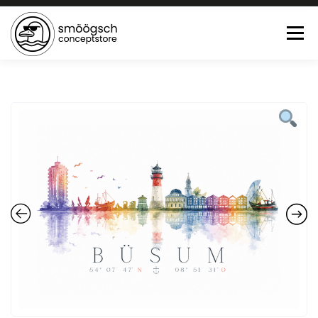
Menü
HOME
ONLINE SHOP
FEWO LAGUNE BÜSUM
TEE:PAUSE
KONTAKT
0 ARTIKEL