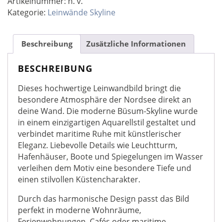
Artikelnummer:
n. v.
Leinwandbild
Kategorie:
Leinwände Skyline
Aquarell
Menge
Beschreibung
Zusätzliche Informationen
BESCHREIBUNG
Dieses hochwertige Leinwandbild bringt die
besondere Atmosphäre der Nordsee direkt an
deine Wand. Die moderne Büsum-Skyline wurde
in einem einzigartigen Aquarellstil gestaltet und
verbindet maritime Ruhe mit künstlerischer
Eleganz. Liebevolle Details wie Leuchtturm,
Hafenhäuser, Boote und Spiegelungen im Wasser
verleihen dem Motiv eine besondere Tiefe und
einen stilvollen Küstencharakter.
Durch das harmonische Design passt das Bild
perfekt in moderne Wohnräume,
Ferienwohnungen, Cafés oder maritime