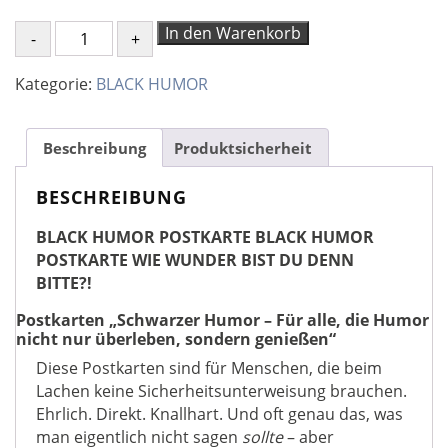
BLACK
In den Warenkorb
HUMOR
POSTKARTE
Kategorie:
BLACK HUMOR
WIE
WUNDER
BIST
Beschreibung
Produktsicherheit
DU
DENN
BESCHREIBUNG
BITTE?!
BLACK HUMOR POSTKARTE BLACK HUMOR
Menge
POSTKARTE WIE WUNDER BIST DU DENN
BITTE?!
Postkarten „Schwarzer Humor – Für alle, die Humor
nicht nur überleben, sondern genießen“
Diese Postkarten sind für Menschen, die beim
Lachen keine Sicherheitsunterweisung brauchen.
Ehrlich. Direkt. Knallhart. Und oft genau das, was
man eigentlich nicht sagen
sollte
– aber