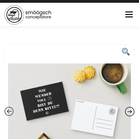
Menü
HOME
ONLINE SHOP
FEWO LAGUNE BÜSUM
TEE:PAUSE
KONTAKT
0 ARTIKEL