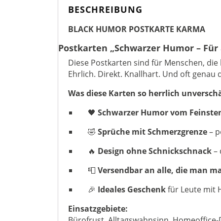
BESCHREIBUNG
BLACK HUMOR POSTKARTE KARMA
Postkarten „Schwarzer Humor – Für 
Diese Postkarten sind für Menschen, die
Ehrlich. Direkt. Knallhart. Und oft genau
Was diese Karten so herrlich unversc
🖤
Schwarzer Humor vom Feinste
🤣
Sprüche mit Schmerzgrenze
– p
🔥
Design ohne Schnickschnack
– 
📮
Versendbar an alle, die man m
🎉
Ideales Geschenk
für Leute mit 
Einsatzgebiete:
Bürofrust, Alltagswahnsinn, Homeoffice