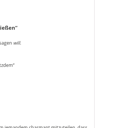
nießen“
 sagen
will
.
otzdem“
um jemandem charmant mitzuteilen, dass