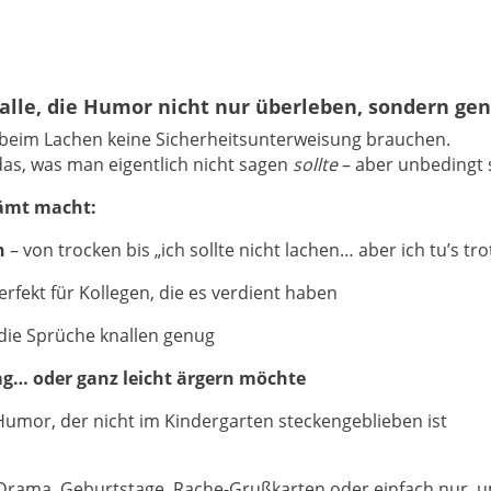
alle, die Humor nicht nur überleben, sondern ge
 beim Lachen keine Sicherheitsunterweisung brauchen.
 das, was man eigentlich nicht sagen
sollte
– aber unbedingt
hämt macht:
n
– von trocken bis „ich sollte nicht lachen… aber ich tu’s tr
erfekt für Kollegen, die es verdient haben
die Sprüche knallen genug
ag… oder ganz leicht ärgern möchte
Humor, der nicht im Kindergarten steckengeblieben ist
-Drama, Geburtstage, Rache-Grußkarten oder einfach nur, 