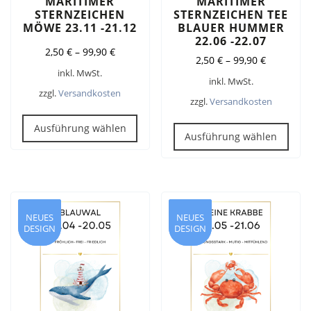
MARITIMER
MARITIMER
STERNZEICHEN
STERNZEICHEN TEE
MÖWE 23.11 -21.12
BLAUER HUMMER
22.06 -22.07
2,50
€
–
99,90
€
2,50
€
–
99,90
€
inkl. MwSt.
inkl. MwSt.
zzgl.
Versandkosten
zzgl.
Versandkosten
Dieses
Dies
Produkt
Ausführung wählen
Pro
Ausführung wählen
weist
weis
mehrere
meh
Varianten
Vari
auf.
auf.
Die
Die
NEUES
NEUES
NEUES
NEUES
Optionen
DESIGN
DESIGN
DESIGN
DESIGN
Opt
können
kön
auf
auf
der
der
Produktseite
Prod
gewählt