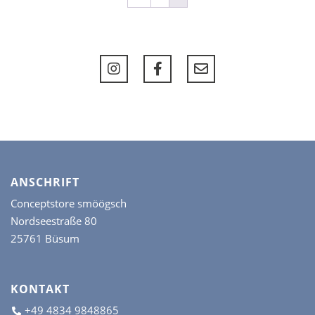
Optionen
können
auf
der
Produktseite
gewählt
werden
ANSCHRIFT
Conceptstore smöögsch
Nordseestraße 80
25761 Büsum
KONTAKT
+49 4834 9848865