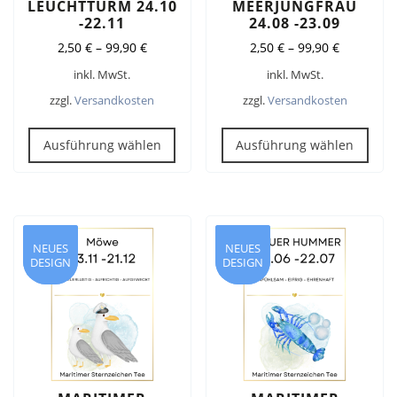
LEUCHTTURM 24.10
MEERJUNGFRAU
-22.11
24.08 -23.09
2,50
€
–
99,90
€
2,50
€
–
99,90
€
inkl. MwSt.
inkl. MwSt.
zzgl.
Versandkosten
zzgl.
Versandkosten
Dieses
Dies
Produkt
Pro
Ausführung wählen
Ausführung wählen
weist
weis
mehrere
meh
Varianten
Vari
auf.
auf.
Die
Die
NEUES
NEUES
NEUES
NEUES
DESIGN
DESIGN
DESIGN
DESIGN
Optionen
Opt
können
kön
auf
auf
der
der
Produktseite
Prod
gewählt
gew
werden
wer