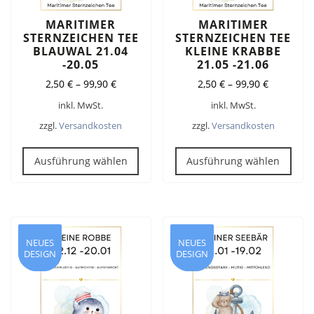
gew
werden
wer
MARITIMER
MARITIMER
STERNZEICHEN TEE
STERNZEICHEN TEE
BLAUWAL 21.04
KLEINE KRABBE
-20.05
21.05 -21.06
2,50
€
–
99,90
€
2,50
€
–
99,90
€
inkl. MwSt.
inkl. MwSt.
zzgl.
Versandkosten
zzgl.
Versandkosten
Dieses
Dies
Produkt
Pro
Ausführung wählen
Ausführung wählen
weist
weis
mehrere
meh
Varianten
Vari
auf.
auf.
Die
Die
NEUES
NEUES
NEUES
NEUES
DESIGN
DESIGN
DESIGN
DESIGN
Optionen
Opt
können
kön
auf
auf
der
der