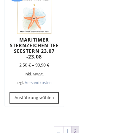
können
kön
auf
auf
der
der
Produktseite
Prod
gewählt
gew
werden
wer
MARITIMER
STERNZEICHEN TEE
SEESTERN 23.07
-23.08
2,50
€
–
99,90
€
inkl. MwSt.
zzgl.
Versandkosten
Dieses
Produkt
Ausführung wählen
weist
mehrere
Varianten
auf.
←
1
2
Die