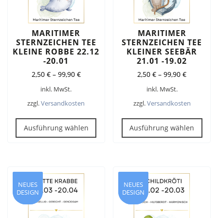
Produktseite
Prod
gewählt
gew
werden
wer
MARITIMER
MARITIMER
STERNZEICHEN TEE
STERNZEICHEN TEE
KLEINE ROBBE 22.12
KLEINER SEEBÄR
-20.01
21.01 -19.02
2,50
€
–
99,90
€
2,50
€
–
99,90
€
inkl. MwSt.
inkl. MwSt.
zzgl.
Versandkosten
zzgl.
Versandkosten
Dieses
Dies
Produkt
Pro
Ausführung wählen
Ausführung wählen
weist
weis
mehrere
meh
Varianten
Vari
auf.
auf.
Die
Die
NEUES
NEUES
NEUES
NEUES
DESIGN
DESIGN
DESIGN
DESIGN
Optionen
Opt
können
kön
auf
auf