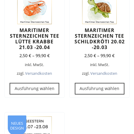
der
der
Produktseite
Prod
gewählt
gew
werden
wer
MARITIMER
MARITIMER
STERNZEICHEN TEE
STERNZEICHEN TEE
LÜTTE KRABBE
SCHILDKRÖTI 20.02
21.03 -20.04
-20.03
2,50
€
–
99,90
€
2,50
€
–
99,90
€
inkl. MwSt.
inkl. MwSt.
zzgl.
Versandkosten
zzgl.
Versandkosten
Dieses
Dies
Produkt
Pro
Ausführung wählen
Ausführung wählen
weist
weis
mehrere
meh
Varianten
Vari
auf.
auf.
Die
Die
NEUES
NEUES
DESIGN
DESIGN
Optionen
Opt